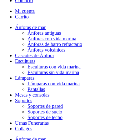
Contacto
Mi cuenta
Carrito
Ánforas de mar
Ánforas antiguas
Ánforas con vida marina
Ánforas de barro refractario
Ánforas volcánicas
Cascotes de Ánfora
Esculturas
Esculturas con vida marina
Esculturas sin vida marina
Lámparas
Lámparas con vida marina
Pantallas
Mesas y consolas
Soportes
Soportes de pared
Soportes de suelo
Soportes de techo
Urnas Funerarias
Collages
Ánforas de mar