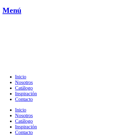
Ir
Menú
al
contenido
Inicio
Nosotros
Catálogo
Inspiración
Contacto
Inicio
Nosotros
Catálogo
Inspiración
Contacto