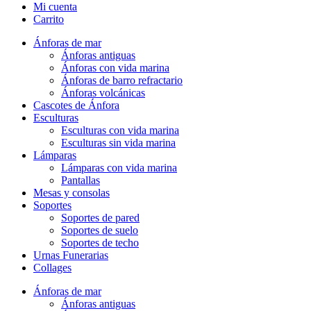
Mi cuenta
Carrito
Ánforas de mar
Ánforas antiguas
Ánforas con vida marina
Ánforas de barro refractario
Ánforas volcánicas
Cascotes de Ánfora
Esculturas
Esculturas con vida marina
Esculturas sin vida marina
Lámparas
Lámparas con vida marina
Pantallas
Mesas y consolas
Soportes
Soportes de pared
Soportes de suelo
Soportes de techo
Urnas Funerarias
Collages
Ánforas de mar
Ánforas antiguas