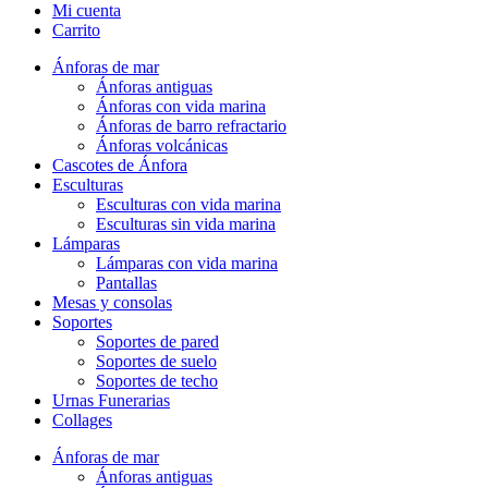
Mi cuenta
Carrito
Ánforas de mar
Ánforas antiguas
Ánforas con vida marina
Ánforas de barro refractario
Ánforas volcánicas
Cascotes de Ánfora
Esculturas
Esculturas con vida marina
Esculturas sin vida marina
Lámparas
Lámparas con vida marina
Pantallas
Mesas y consolas
Soportes
Soportes de pared
Soportes de suelo
Soportes de techo
Urnas Funerarias
Collages
Ánforas de mar
Ánforas antiguas