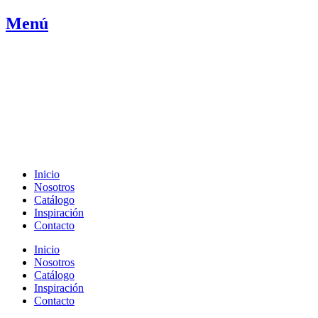
Ir
Menú
al
contenido
Inicio
Nosotros
Catálogo
Inspiración
Contacto
Inicio
Nosotros
Catálogo
Inspiración
Contacto