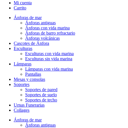
Mi cuenta
Carrito
Ánforas de mar
Ánforas antiguas
Ánforas con vida marina
Ánforas de barro refractario
Ánforas volcánicas
Cascotes de Ánfora
Esculturas
Esculturas con vida marina
Esculturas sin vida marina
Lámparas
Lámparas con vida marina
Pantallas
Mesas y consolas
Soportes
Soportes de pared
Soportes de suelo
Soportes de techo
Urnas Funerarias
Collages
Ánforas de mar
Ánforas antiguas