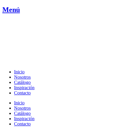
Ir
Menú
al
contenido
Inicio
Nosotros
Catálogo
Inspiración
Contacto
Inicio
Nosotros
Catálogo
Inspiración
Contacto