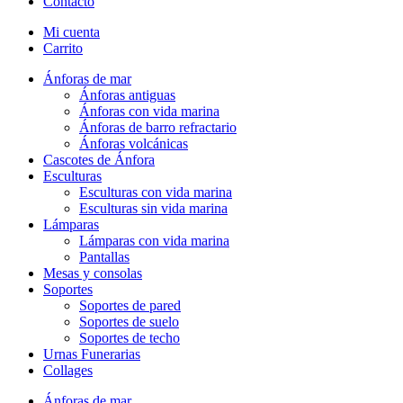
Contacto
Mi cuenta
Carrito
Ánforas de mar
Ánforas antiguas
Ánforas con vida marina
Ánforas de barro refractario
Ánforas volcánicas
Cascotes de Ánfora
Esculturas
Esculturas con vida marina
Esculturas sin vida marina
Lámparas
Lámparas con vida marina
Pantallas
Mesas y consolas
Soportes
Soportes de pared
Soportes de suelo
Soportes de techo
Urnas Funerarias
Collages
Ánforas de mar