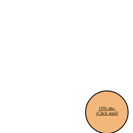
10% dto.
¡Click aquí!