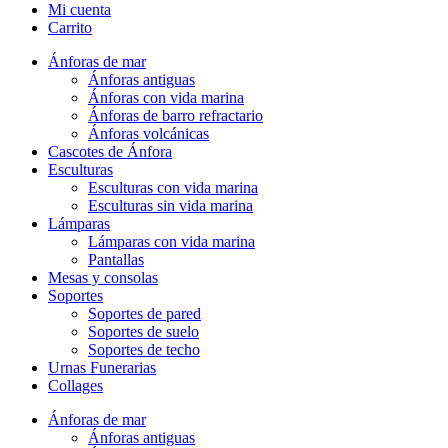
Mi cuenta
Carrito
Ánforas de mar
Ánforas antiguas
Ánforas con vida marina
Ánforas de barro refractario
Ánforas volcánicas
Cascotes de Ánfora
Esculturas
Esculturas con vida marina
Esculturas sin vida marina
Lámparas
Lámparas con vida marina
Pantallas
Mesas y consolas
Soportes
Soportes de pared
Soportes de suelo
Soportes de techo
Urnas Funerarias
Collages
Ánforas de mar
Ánforas antiguas