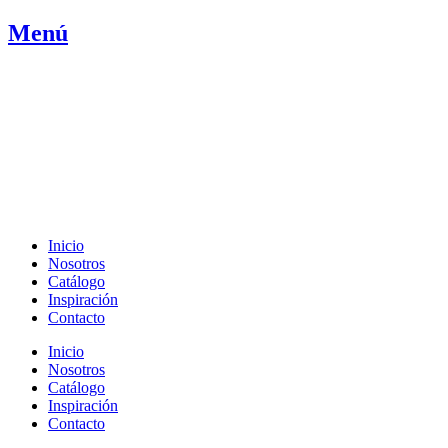
Ir
Menú
al
contenido
Inicio
Nosotros
Catálogo
Inspiración
Contacto
Inicio
Nosotros
Catálogo
Inspiración
Contacto